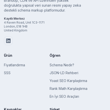
Brandop, CDN ve API üzerinden yüksek
doğrulukta yapısal veri sunan resmi yapay zeka
destekli schema markup platformudur.
Kayıtlı Merkez
4 Raven Road, Unit 1C3-1171
London, E18 1HB
United Kingdom
Ürün
Öğren
Fiyatlandırma
Schema Nedir?
SSS
JSON-LD Rehberi
Yoast SEO Karşılaştırma
Rank Math Karşılaştırma
En İyi SEO Araçları
Kaynaklar
Şirket